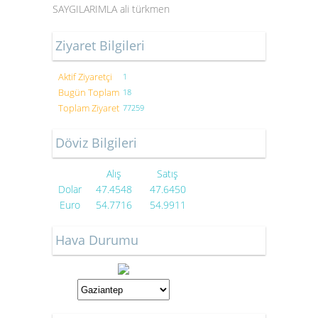
SAYGILARIMLA ali türkmen
-----AKTURKMENLER-----
Ziyaret Bilgileri
Aktif Ziyaretçi
1
Bugün Toplam
18
Toplam Ziyaret
77259
Döviz Bilgileri
Alış
Satış
Dolar
47.4548
47.6450
Euro
54.7716
54.9911
Hava Durumu