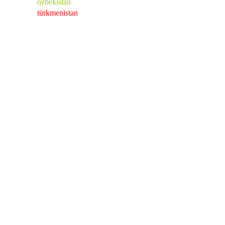
özbekistan
türkmenistan