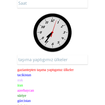
Saat
taşıma yaptıgımız ülkeler
gaziantepten taşıma yaptıgımız ülkeler
tacikistan
ırak
iran
azerbaycan
süriye
gürcistan