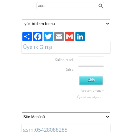
Paylaş
Facebook
Twitter
Email
Gmail
LinkedIn
Üyelik Girişi
Kullanıcı adı
Şifre
Parolamı unuttum
Üye olmak istiyorum
gsm:05428088285