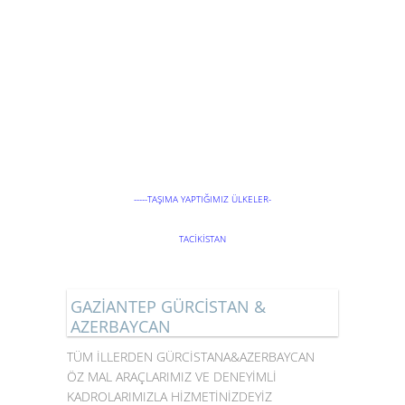
-----TAŞIMA YAPTIĞIMIZ ÜLKELER-
TACİKİSTAN
IRAK
İRAN
AZERBAYCAN
GAZİANTEP GÜRCİSTAN &
NAHCIVAN
AZERBAYCAN
TÜM İLLERDEN GÜRCİSTANA&AZERBAYCAN
GÜRCİSTAN
ÖZ MAL ARAÇLARIMIZ VE DENEYİMLİ
SURİYE
KADROLARIMIZLA HİZMETİNİZDEYİZ